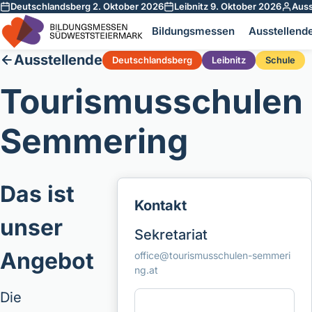
Deutschlandsberg 2. Oktober 2026
Leibnitz 9. Oktober 2026
Auss
Zum Inhalt springen
Bildungsmessen
Ausstellend
Ausstellende
Deutschlandsberg
Leibnitz
Schule
Tourismusschulen
Semmering
Das ist
Kontakt
unser
Sekretariat
Angebot
office@tourismusschulen-semmeri
ng.at
Die