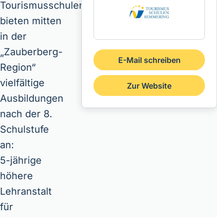
Tourismusschulen
bieten mitten
in der
„Zauberberg-
E-Mail schreiben
Region“
vielfältige
Zur Website
Ausbildungen
nach der 8.
Schulstufe
an:
5-jährige
höhere
Lehranstalt
für