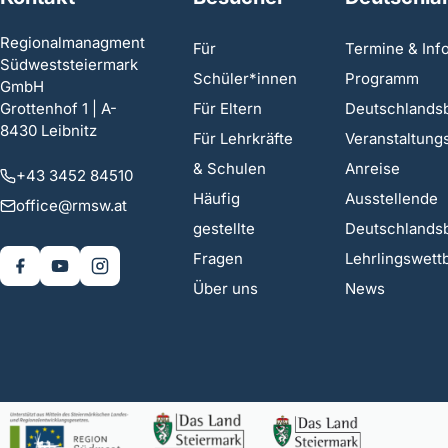
Regionalmanagment
Für
Termine & Inf
Südweststeiermark
Schüler*innen
Programm
GmbH
Grottenhof 1 | A-
Für Eltern
Deutschlands
8430 Leibnitz
Für Lehrkräfte
Veranstaltung
& Schulen
Anreise
+43 3452 84510
Häufig
Ausstellende
office@rmsw.at
gestellte
Deutschlands
Fragen
Lehrlingswet
Über uns
News