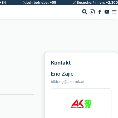
 +84
Lehrbetriebe: +55
Besucher*innen: +2.300
Kontakt
Eno Zajic
bildung@akstmk.at